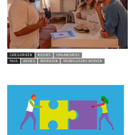
CATEGORIEËN
NIEUWS
ORGANISATIES
TAGS
ADVIES
BEDRIJVEN
VRIJWILLIGERS WERVEN