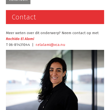
Contact
Meer weten over dit onderwerp? Neem contact op met
Rachida El Alami
T 06-81431044 |
r.elalami@vca.nu