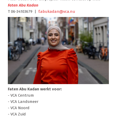
Faten Abu Kadan
T 06-34103679 |
f.abukadan@vca.nu
Faten Abu Kadan werkt voor:
- VCA Centrum
- VCA Landsmeer
- VCA Noord
- VCA Zuid