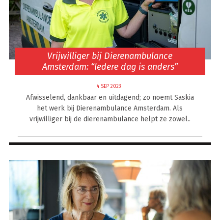
Vrijwilliger bij Dierenambulance
Amsterdam: “Iedere dag is anders”
4 SEP 2023
Afwisselend, dankbaar en uitdagend; zo noemt Saskia
het werk bij Dierenambulance Amsterdam. Als
vrijwilliger bij de dierenambulance helpt ze zowel..