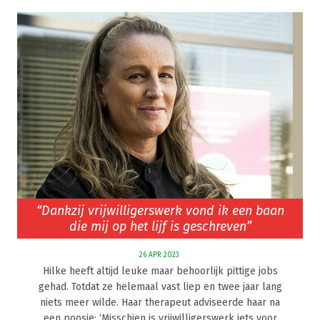
“Dankzij vrijwilligerswerk vond ik een baan
die mij op het lijf is geschreven”
26 APR 2023
Hilke heeft altijd leuke maar behoorlijk pittige jobs
gehad. Totdat ze helemaal vast liep en twee jaar lang
niets meer wilde. Haar therapeut adviseerde haar na
een poosje: ‘Misschien is vrijwilligerswerk iets voor