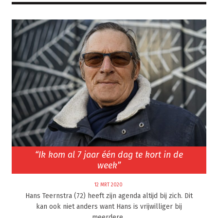
“Ik kom al 7 jaar één dag te kort in de
week”
12 MRT 2020
Hans Teernstra (72) heeft zijn agenda altijd bij zich. Dit
kan ook niet anders want Hans is vrijwilliger bij
meerdere..