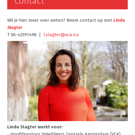
Contact
Wil je hier meer over weten? Neem contact op met
Linda
Slagter
T 06-42591498 |
l.slagter@vca.nu
Linda Slagter werkt voor:
- Hoofdkantoor Vrijwilligers Centrale Amsterdam (VCA)