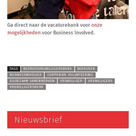
Ga direct naar de vacaturebank voor
onze
mogelijkheden
voor Business Involved.
TAGS
BEDRIJFSVRIJWILLIGERSWERK
BEDRIJVEN
BUSINESSINVOLVED
CORPORATE VOLUNTEERING
DUURZAAM SAMENWERKEN
VRIJWILLIGER
VRIJWILLIGERS
VRIJWILLIGERSWERK
Nieuwsbrief