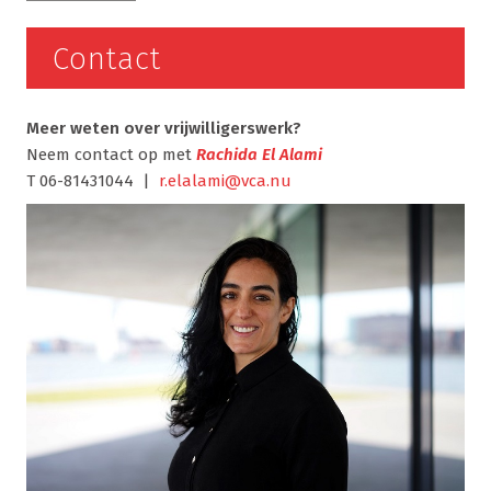
Contact
Meer weten over vrijwilligerswerk?
Neem contact op met
Rachida El Alami
T 06-81431044 |
r.elalami@vca.nu