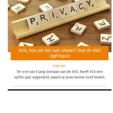
AVG, hoe zat het ook alweer? Doe de AVG
Opfrisquiz
8 MEI 2023
Ter ere van 5 jarig bestaan van de AVG, heeft VCA een
opfris quiz opgesteld, waarin je jouw kennis kunt testen.